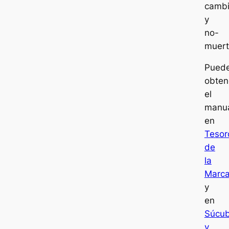
cambi
y
no-
muert
Pued
obten
el
manu
en
Tesor
de
la
Marc
y
en
Súcu
y