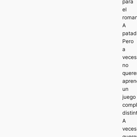
para
el
roma
A
patad
Pero
a
veces
no
quer
apren
un
juego
compl
distin
A
veces
quer