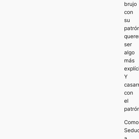
brujo
con
su
patró
quer
ser
algo
más
explíc
Y
casar
con
el
patró
Como
Seduc
a