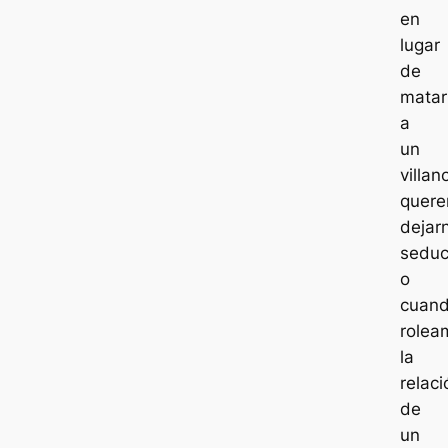
en
lugar
de
matar
a
un
villan
quer
dejar
seduci
o
cuan
rolea
la
relaci
de
un