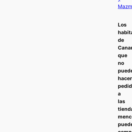
Mazm
Los
habit
de
Canar
que
no
pued
hacer
pedi
a
las
tiend
menc
pued