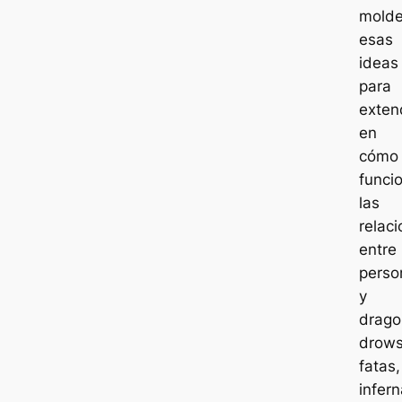
mold
esas
ideas
para
exte
en
cómo
funci
las
relac
entre
perso
y
drago
drows
fatas,
infern