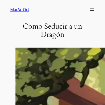
MarArrOrt
Como Seducir a un
Dragón
-
Sobre
su
mont
de
tesor
el
gran
dragó