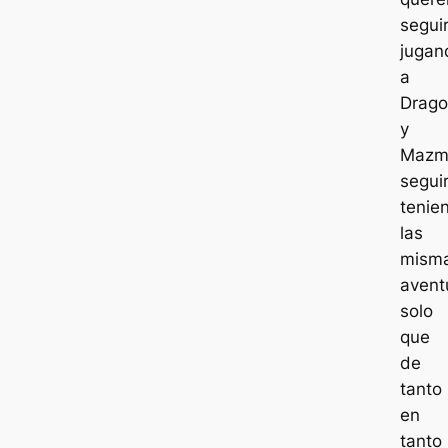
segui
jugan
a
Drago
y
Mazmo
segui
tenie
las
mism
avent
solo
que
de
tanto
en
tanto